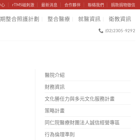
中心
rTMS磁刺激
最新消息
合作夥伴
聯絡我們
捐款捐物徵信
期整合照護計劃
整合醫療
就醫資訊
衛教資訊
(02)2305-9292
醫院介紹
財務資訊
文化勝任力與多元文化服務計畫
策略計畫
同仁院醫療財團法人誠信經營專區
行為倫理準則