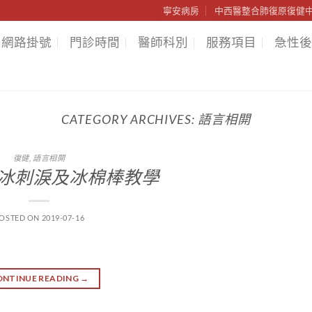
寧安病房
中西醫整合肺復原復健
網路掛號
門診時間
醫師科別
服務項目
急性後
CATEGORY ARCHIVES:
語言相閞
復健
,
語言相閞
-冰刺淚及冰棉棒教學
OSTED ON
2019-07-16
ONTINUE READING
→