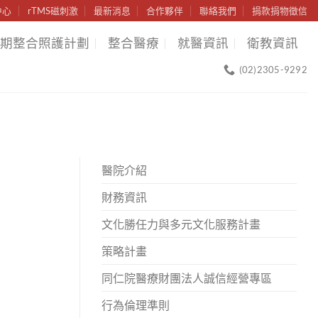
中心
rTMS磁刺激
最新消息
合作夥伴
聯絡我們
捐款捐物徵信
期整合照護計劃
整合醫療
就醫資訊
衛教資訊
(02)2305-9292
醫院介紹
財務資訊
文化勝任力與多元文化服務計畫
策略計畫
同仁院醫療財團法人誠信經營專區
行為倫理準則