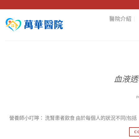
Skip
to
醫院介紹
content
血液透
P
營養師小叮嚀： 洗腎患者飲食 由於每個人的狀況不同(包括
C