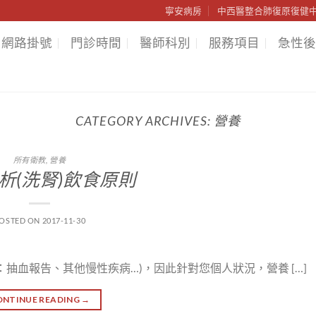
寧安病房
中西醫整合肺復原復健
網路掛號
門診時間
醫師科別
服務項目
急性後
CATEGORY ARCHIVES:
營養
所有衛教
,
營養
析(洗腎)飲食原則
OSTED ON
2017-11-30
：抽血報告、其他慢性疾病…)，因此針對您個人狀況，營養 […]
ONTINUE READING
→