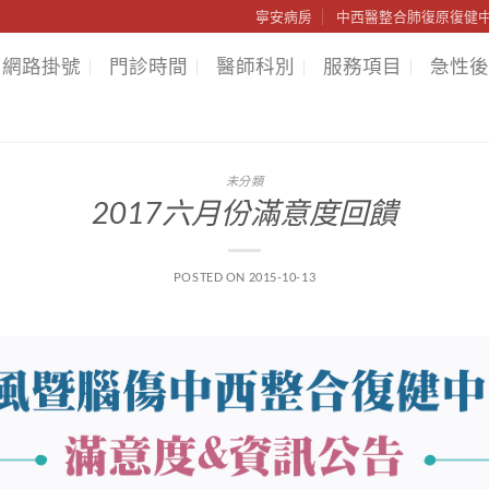
寧安病房
中西醫整合肺復原復健
網路掛號
門診時間
醫師科別
服務項目
急性後
未分類
2017六月份滿意度回饋
POSTED ON
2015-10-13