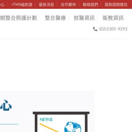
中心
rTMS磁刺激
最新消息
合作夥伴
聯絡我們
捐款捐物徵信
期整合照護計劃
整合醫療
就醫資訊
衛教資訊
(02)2305-9292