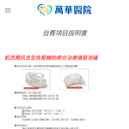
Skip
to
content
自費項目說明書
凱西爾訊息型負壓輔助癒合治療儀廢液罐