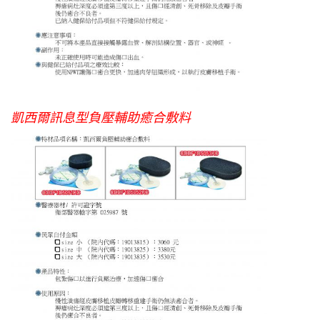
凱西爾訊息型負壓輔助癒合敷料