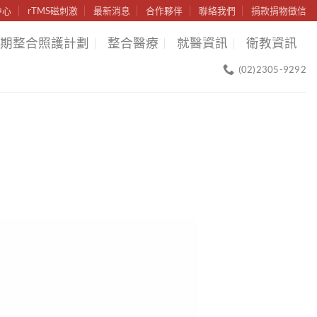
中心
rTMS磁刺激
最新消息
合作夥伴
聯絡我們
捐款捐物徵信
期整合照護計劃
整合醫療
就醫資訊
衛教資訊
(02)2305-9292