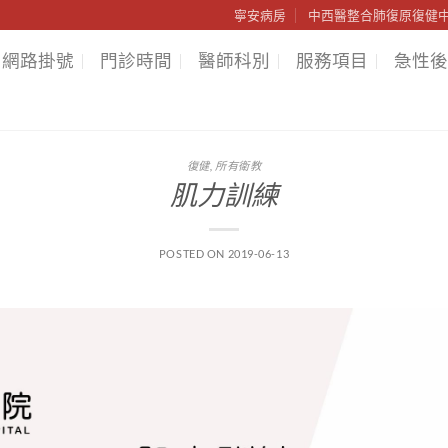
寧安病房
中西醫整合肺復原復健
網路掛號
門診時間
醫師科別
服務項目
急性後
復健
,
所有衛教
肌力訓練
POSTED ON
2019-06-13