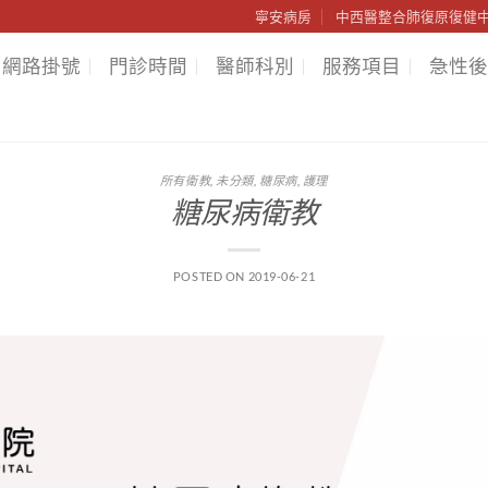
寧安病房
中西醫整合肺復原復健
網路掛號
門診時間
醫師科別
服務項目
急性後
所有衛教
,
未分類
,
糖尿病
,
護理
糖尿病衛教
POSTED ON
2019-06-21