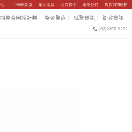
中心
rTMS磁刺激
最新消息
合作夥伴
聯絡我們
捐款捐物徵信
期整合照護計劃
整合醫療
就醫資訊
衛教資訊
(02)2305-9292